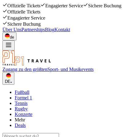
Offizielle Tickets
Engagierter Service
Sichere Buchung
Offizielle Tickets
Engagierter Service
Sichere Buchung
Über Uns
Partnerships
Blog
Kontakt
de
Zugang zu den größten
Sport- und Musikevents
DE
Fußball
Formel 1
Tennis
Rugby
Konzerte
Mehr
Deals