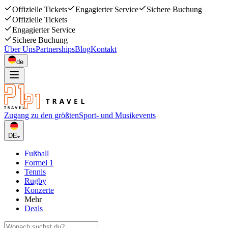
Offizielle Tickets
Engagierter Service
Sichere Buchung
Offizielle Tickets
Engagierter Service
Sichere Buchung
Über Uns
Partnerships
Blog
Kontakt
de
Zugang zu den größten
Sport- und Musikevents
DE
Fußball
Formel 1
Tennis
Rugby
Konzerte
Mehr
Deals