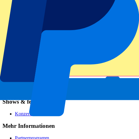
Fußball
Formel 1
MotoGP
Rugby
Tennis
Fußballligen
Champions League
Premier League
Serie A
La Liga
Ligue 1
Primeira Liga
Eredivisie
Shows & festivals
Konzerte
Mehr Informationen
Partnerprogramm