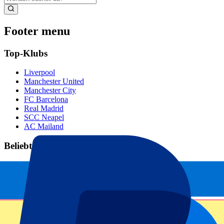
Footer menu
Top-Klubs
Liverpool
Manchester United
Manchester City
FC Barcelona
Real Madrid
SCC Neapel
AC Mailand
Beliebte Events
GP Spanien
GP Niederlande
GP Italien
GP Singapur
Six Nations
Alle Sportarten