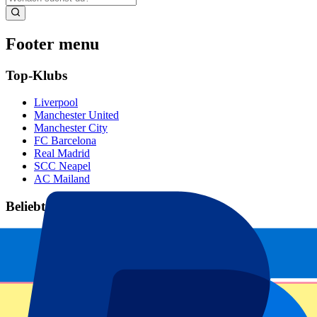
Footer menu
Top-Klubs
Liverpool
Manchester United
Manchester City
FC Barcelona
Real Madrid
SCC Neapel
AC Mailand
Beliebte Events
GP Spanien
GP Niederlande
GP Italien
GP Singapur
Six Nations
Alle Sportarten