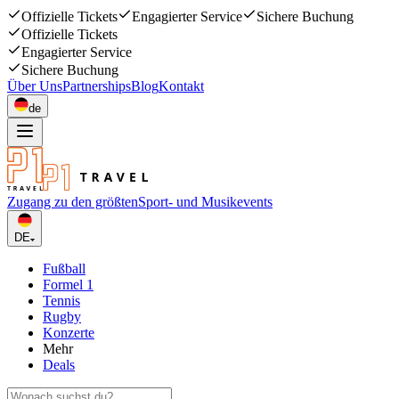
Offizielle Tickets
Engagierter Service
Sichere Buchung
Offizielle Tickets
Engagierter Service
Sichere Buchung
Über Uns
Partnerships
Blog
Kontakt
de
Zugang zu den größten
Sport- und Musikevents
DE
Fußball
Formel 1
Tennis
Rugby
Konzerte
Mehr
Deals