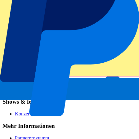
Fußball
Formel 1
MotoGP
Rugby
Tennis
Fußballligen
Champions League
Premier League
Serie A
La Liga
Ligue 1
Primeira Liga
Eredivisie
Shows & festivals
Konzerte
Mehr Informationen
Partnerprogramm