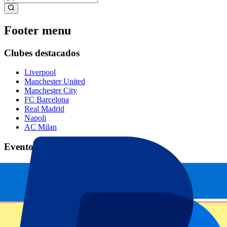
Footer menu
Clubes destacados
Liverpool
Manchester United
Manchester City
FC Barcelona
Real Madrid
Napoli
AC Milan
Eventos populares
GP España
GP Países Bajos
GP Italia
GP Singapur
Six Nations
Todos los deportes