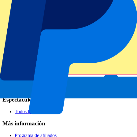
Fútbol
Fórmula 1
MotoGP
Rugby
Tenis
Ligas de fútbol
Champions League
Premier League
Serie A
La Liga
Ligue 1
Primeira Liga
Eredivisie
Espectáculos y festivales
Todos los conciertos
Más información
Programa de afiliados