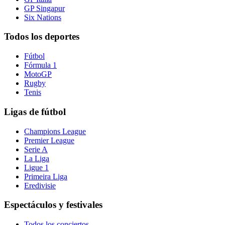
GP Singapur
Six Nations
Todos los deportes
Fútbol
Fórmula 1
MotoGP
Rugby
Tenis
Ligas de fútbol
Champions League
Premier League
Serie A
La Liga
Ligue 1
Primeira Liga
Eredivisie
Espectáculos y festivales
Todos los conciertos