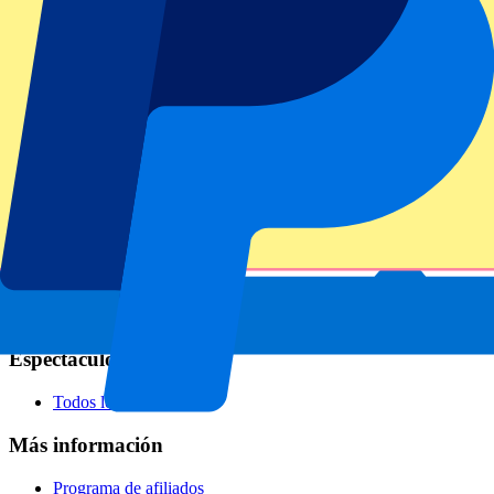
Fútbol
Fórmula 1
MotoGP
Rugby
Tenis
Ligas de fútbol
Champions League
Premier League
Serie A
La Liga
Ligue 1
Primeira Liga
Eredivisie
Espectáculos y festivales
Todos los conciertos
Más información
Programa de afiliados