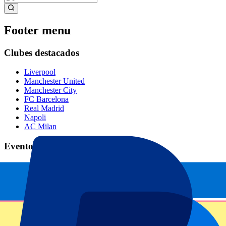
Footer menu
Clubes destacados
Liverpool
Manchester United
Manchester City
FC Barcelona
Real Madrid
Napoli
AC Milan
Eventos populares
GP España
GP Países Bajos
GP Italia
GP Singapur
Six Nations
Todos los deportes