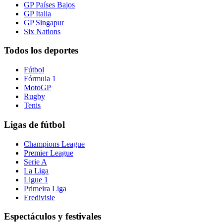
GP Países Bajos
GP Italia
GP Singapur
Six Nations
Todos los deportes
Fútbol
Fórmula 1
MotoGP
Rugby
Tenis
Ligas de fútbol
Champions League
Premier League
Serie A
La Liga
Ligue 1
Primeira Liga
Eredivisie
Espectáculos y festivales