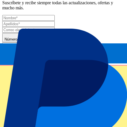
Suscríbete y recibe siempre todas las actualizaciones, ofertas y
mucho más.
Número de entradas*
Enviar
Tu información se utilizará de acuerdo de nuestra
Declaración de
Privacidad
.
Gracias por enviar el formulario
Información del evento
Acerca de Day Session 13 - Women's singles 4th
Round - Men's Singles 3rd Round