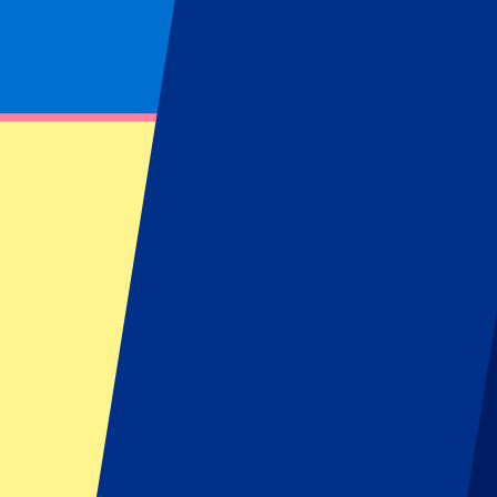
Footer menu
Grands clubs
Liverpool
Manchester United
Manchester City
FC Barcelona
Real Madrid
Napoli
AC Milan
Événements populaires
GP Espagne
GP Pays Bas
GP Italie
GP Singapour
Six Nations
Tous les sports