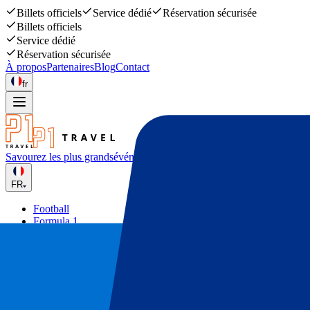
Billets officiels
Service dédié
Réservation sécurisée
Billets officiels
Service dédié
Réservation sécurisée
À propos
Partenaires
Blog
Contact
fr
Savourez les plus grands
événements sportifs et musicaux
FR
Football
Formula 1
Tennis
Rugby
Concerts
Autres
Deals