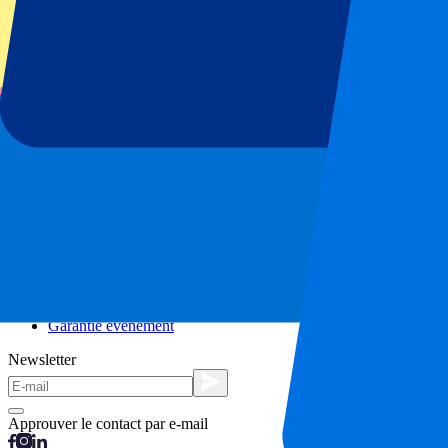
Séjours en ville
Vacances
Blog
Contact
Questions fréquentes
À propos de nous
Partenariats
Hospitalité Premium
Presse
Offres d'emploi
Nos politiques
Politique de confidentialité
Déclaration relative aux cookies
Complaints Procédure de réclamation
Conditions générales
Garantie événement
Newsletter
Approuver le contact par e-mail