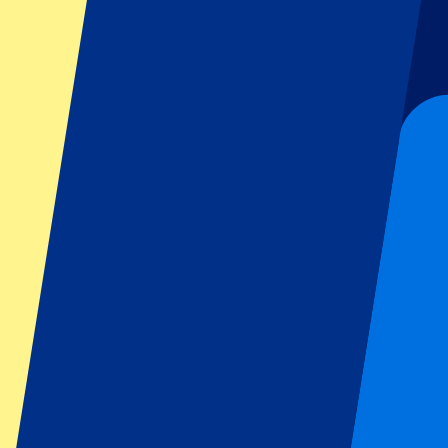
Football
Formula 1
MotoGP
Rugby
Tennis
Championnats de football
Ligue des Champions
Premier League
Serie A
La Liga
Ligue 1
Primeira Liga
Eredivisie
Spectacles et festivals
Tous les concerts
Plus d'informations
Programme d'affiliation