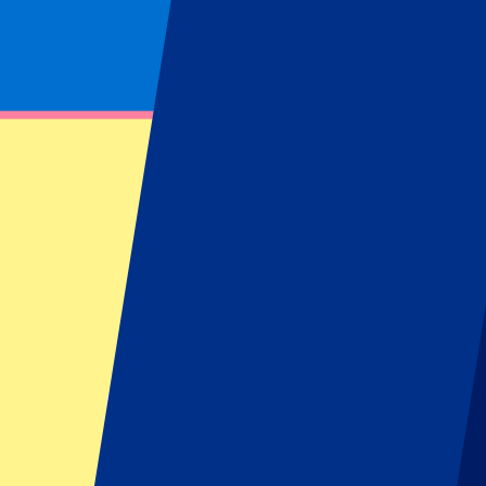
Footer menu
Grands clubs
Liverpool
Manchester United
Manchester City
FC Barcelona
Real Madrid
Napoli
AC Milan
Événements populaires
GP Espagne
GP Pays Bas
GP Italie
GP Singapour
Six Nations
Tous les sports