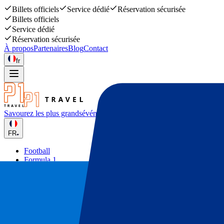
Billets officiels
Service dédié
Réservation sécurisée
Billets officiels
Service dédié
Réservation sécurisée
À propos
Partenaires
Blog
Contact
fr
Savourez les plus grands
événements sportifs et musicaux
FR
Football
Formula 1
Tennis
Rugby
Concerts
Autres
Deals