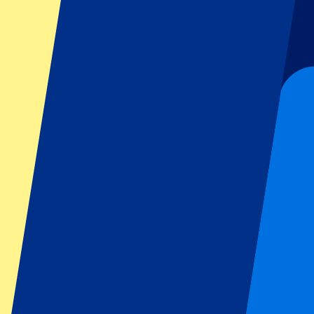
Football
Formula 1
MotoGP
Rugby
Tennis
Championnats de football
Ligue des Champions
Premier League
Serie A
La Liga
Ligue 1
Primeira Liga
Eredivisie
Spectacles et festivals
Tous les concerts
Plus d'informations
Programme d'affiliation