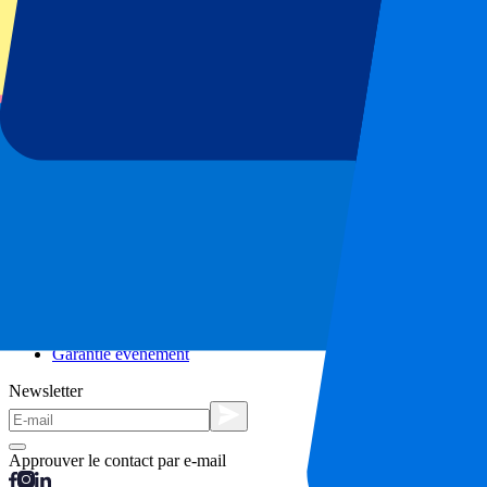
Séjours en ville
Vacances
Blog
Contact
Questions fréquentes
À propos de nous
Partenariats
Hospitalité Premium
Presse
Offres d'emploi
Nos politiques
Politique de confidentialité
Déclaration relative aux cookies
Complaints Procédure de réclamation
Conditions générales
Garantie événement
Newsletter
Approuver le contact par e-mail