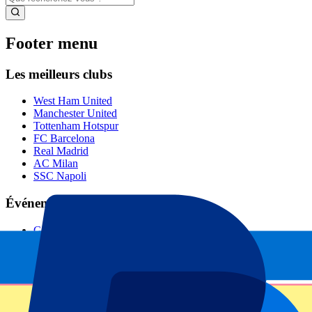
Footer menu
Les meilleurs clubs
West Ham United
Manchester United
Tottenham Hotspur
FC Barcelona
Real Madrid
AC Milan
SSC Napoli
Événements populaires
GP de Barcelone
GP d'Italie
GP de Zandvoort
GP de Singapour
Wimbledon
Tous les sports