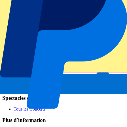
Football
Formule 1
MotoGP
Rugby
Tennis
Ligues de football
Champions League
Premier League
La Liga
Serie A
Bundesliga
Eredivisie
Jupiler Pro League
Primeira Liga
Spectacles et festivals
Tous les Concerts
Plus d'information