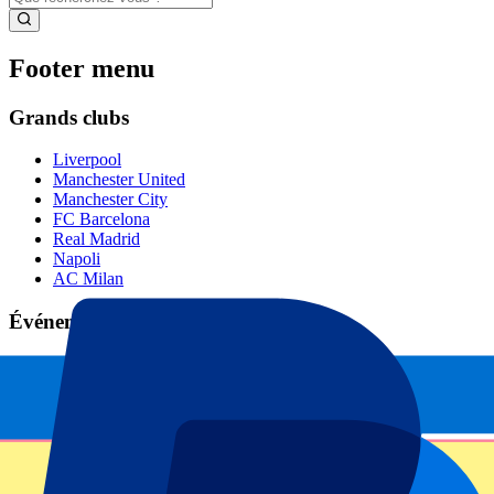
Footer menu
Grands clubs
Liverpool
Manchester United
Manchester City
FC Barcelona
Real Madrid
Napoli
AC Milan
Événements populaires
GP Espagne
GP Pays Bas
GP Italie
GP Singapour
Six Nations
Tous les sports