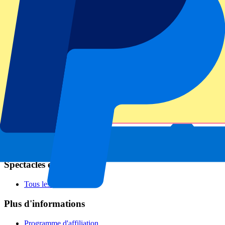
Football
Formula 1
MotoGP
Rugby
Tennis
Championnats de football
Ligue des Champions
Premier League
Serie A
La Liga
Ligue 1
Primeira Liga
Eredivisie
Spectacles et festivals
Tous les concerts
Plus d'informations
Programme d'affiliation