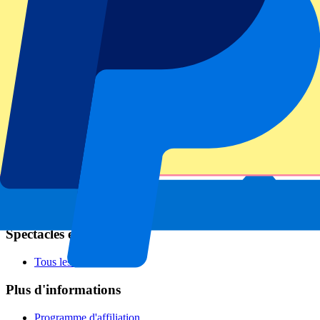
Football
Formula 1
MotoGP
Rugby
Tennis
Championnats de football
Ligue des Champions
Premier League
Serie A
La Liga
Ligue 1
Primeira Liga
Eredivisie
Spectacles et festivals
Tous les concerts
Plus d'informations
Programme d'affiliation