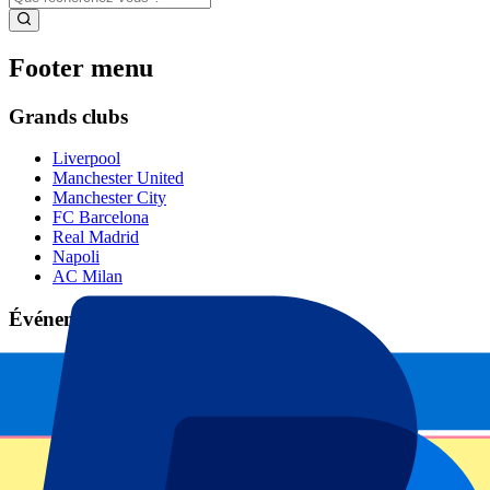
Footer menu
Grands clubs
Liverpool
Manchester United
Manchester City
FC Barcelona
Real Madrid
Napoli
AC Milan
Événements populaires
GP Espagne
GP Pays Bas
GP Italie
GP Singapour
Six Nations
Tous les sports