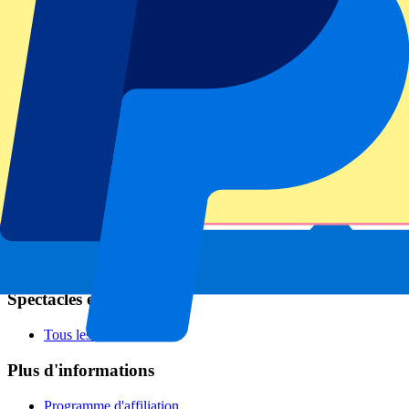
Football
Formula 1
MotoGP
Rugby
Tennis
Championnats de football
Ligue des Champions
Premier League
Serie A
La Liga
Ligue 1
Primeira Liga
Eredivisie
Spectacles et festivals
Tous les concerts
Plus d'informations
Programme d'affiliation