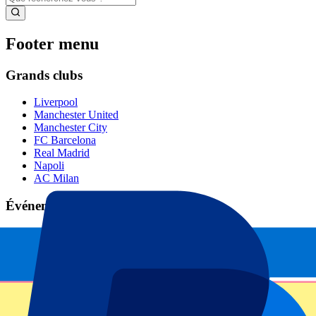
Footer menu
Grands clubs
Liverpool
Manchester United
Manchester City
FC Barcelona
Real Madrid
Napoli
AC Milan
Événements populaires
GP Espagne
GP Pays Bas
GP Italie
GP Singapour
Six Nations
Tous les sports