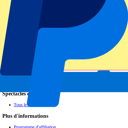
Football
Formula 1
MotoGP
Rugby
Tennis
Championnats de football
Ligue des Champions
Premier League
Serie A
La Liga
Ligue 1
Primeira Liga
Eredivisie
Spectacles et festivals
Tous les concerts
Plus d'informations
Programme d'affiliation