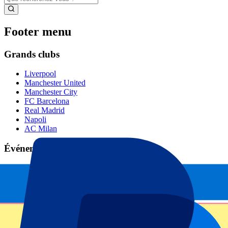
Footer menu
Grands clubs
Liverpool
Manchester United
Manchester City
FC Barcelona
Real Madrid
Napoli
AC Milan
Événements populaires
GP Espagne
GP Pays Bas
GP Italie
GP Singapour
Six Nations
Tous les sports