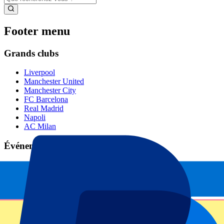
Footer menu
Grands clubs
Liverpool
Manchester United
Manchester City
FC Barcelona
Real Madrid
Napoli
AC Milan
Événements populaires
GP Espagne
GP Pays Bas
GP Italie
GP Singapour
Six Nations
Tous les sports