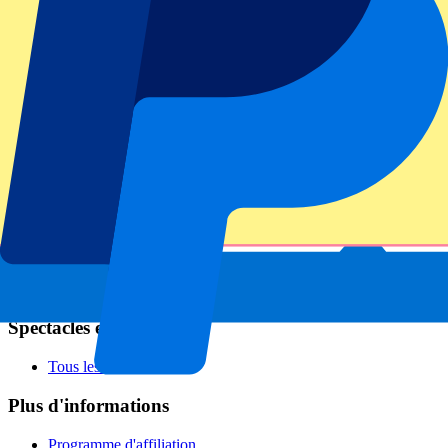
Football
Formula 1
MotoGP
Rugby
Tennis
Championnats de football
Ligue des Champions
Premier League
Serie A
La Liga
Ligue 1
Primeira Liga
Eredivisie
Spectacles et festivals
Tous les concerts
Plus d'informations
Programme d'affiliation