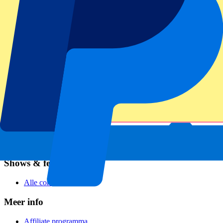
Voetbal
Formule 1
MotoGP
Rugby
Tennis
Voetbalcompetities
Champions League
Premier League
Serie A
La Liga
Ligue 1
Primeira Liga
Eredivisie
Shows & festivals
Alle concerten
Meer info
Affiliate programma