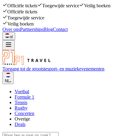
Officiële tickets
Toegewijde service
Veilig boeken
Officiële tickets
Toegewijde service
Veilig boeken
Over ons
Partnerships
Blog
Contact
nl
Toegang tot de grootste
sport- en muziekevenementen
NL
Voetbal
Formule 1
Tennis
Rugby
Concerten
Overige
Deals