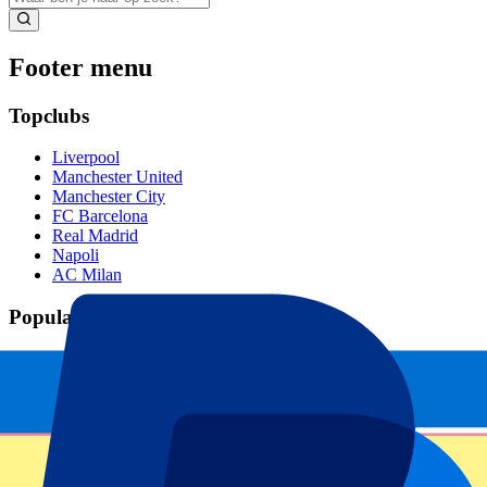
Footer menu
Topclubs
Liverpool
Manchester United
Manchester City
FC Barcelona
Real Madrid
Napoli
AC Milan
Populaire events
GP Spanje
GP Nederland
GP Italië
GP Singapore
Six Nations
Alle sporten