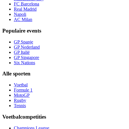
FC Barcelona
Real Madrid
Napoli
AC Milan
Populaire events
GP Spanje
GP Nederland
GP Italië
GP Singapore
Six Nations
Alle sporten
Voetbal
Formule 1
MotoGP
Rugby
Tennis
Voetbalcompetities
Champions League