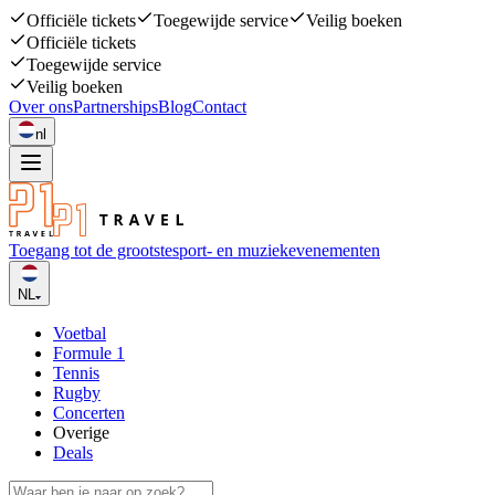
Officiële tickets
Toegewijde service
Veilig boeken
Officiële tickets
Toegewijde service
Veilig boeken
Over ons
Partnerships
Blog
Contact
nl
Toegang tot de grootste
sport- en muziekevenementen
NL
Voetbal
Formule 1
Tennis
Rugby
Concerten
Overige
Deals