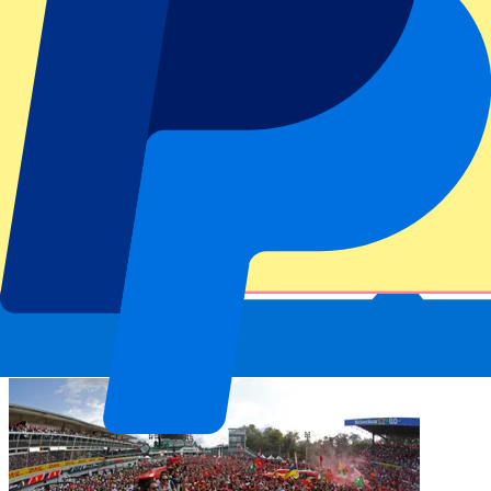
garantie voor spektakel. Op de Autodromo Nazionale Monza treffen
Formule 1-coureurs veel rechte stukken, waar ze hun motor voluit
kunnen laten gaan. Tussendoor moeten ze op tijd remmen voor de
korte chicanes op het circuit van Monza. In het land van Ferrari staat
meer op het spel dan slechts de overwinning, het gaat om eer. Wij
leveren jou de GP Italië tickets 2026. Koop je kaarten vandaag nog!