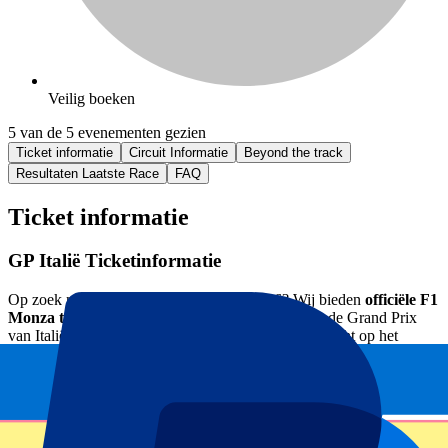
Veilig boeken
5 van de 5 evenementen gezien
Ticket informatie
Circuit Informatie
Beyond the track
Resultaten Laatste Race
FAQ
Ticket informatie
GP Italië Ticketinformatie
Op zoek naar
F1 Monza tickets
voor 2026? Wij bieden
officiële F1
Monza tickets & hospitality pakketten
aan voor de Grand Prix
van Italië en verzekeren jou van een fantastisch uitzicht op het
Autodromo Nazionale Monza Circuit. Met onze Italië Formule 1-
tickets zie je de grootste racehelden, zoals Hamilton, Verstappen,
Norris en Piastri van dichtbij. Hierboven vind je meer informatie
over onze F1 Monza tickets & hospitality pakketten.
Laat maar zien wie de snelste is! De Grand Prix van Italië is een