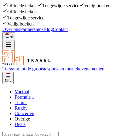
Officiële tickets
Toegewijde service
Veilig boeken
Officiële tickets
Toegewijde service
Veilig boeken
Over ons
Partnerships
Blog
Contact
nl
Toegang tot de grootste
sport- en muziekevenementen
NL
Voetbal
Formule 1
Tennis
Rugby
Concerten
Overige
Deals