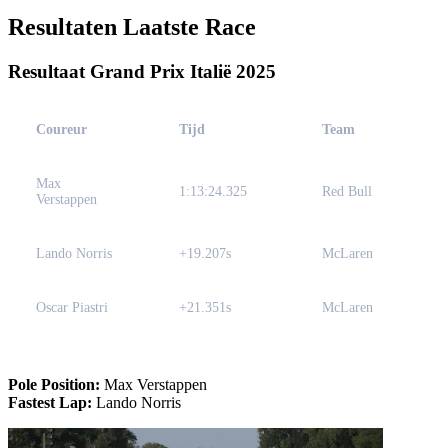
Resultaten Laatste Race
Resultaat Grand Prix Italië 2025
Coureur
Tijd
Team
Max
1:13:24.325
Red Bull
Verstappen
Lando Norris
+19.207s
McLaren
Oscar Piastri
+21.351s
McLaren
Pole Position:
Max Verstappen
Fastest Lap:
Lando Norris