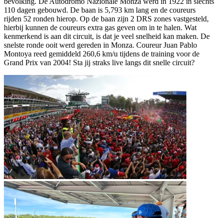
bevolking. De Autodromo Nazionale Monza werd in 1922 in slechts
110 dagen gebouwd. De baan is 5,793 km lang en de coureurs
rijden 52 ronden hierop. Op de baan zijn 2 DRS zones vastgesteld,
hierbij kunnen de coureurs extra gas geven om in te halen. Wat
kenmerkend is aan dit circuit, is dat je veel snelheid kan maken. De
snelste ronde ooit werd gereden in Monza. Coureur Juan Pablo
Montoya reed gemiddeld 260,6 km/u tijdens de training voor de
Grand Prix van 2004! Sta jij straks live langs dit snelle circuit?