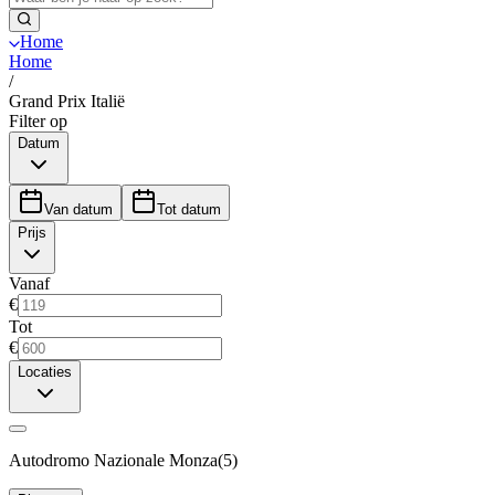
Home
Home
/
Grand Prix Italië
Filter op
Datum
Van datum
Tot datum
Prijs
Vanaf
€
Tot
€
Locaties
Autodromo Nazionale Monza
(
5
)