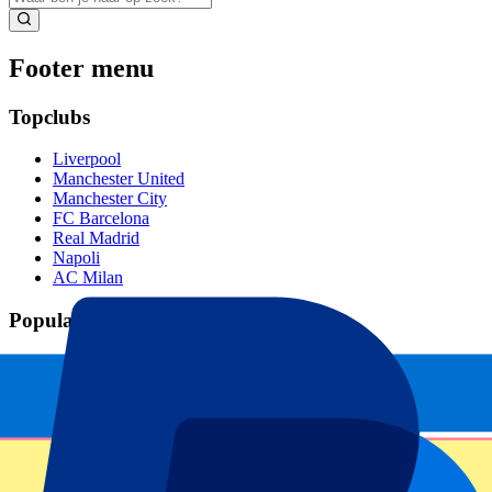
Footer menu
Topclubs
Liverpool
Manchester United
Manchester City
FC Barcelona
Real Madrid
Napoli
AC Milan
Populaire events
GP Spanje
GP Nederland
GP Italië
GP Singapore
Six Nations
Alle sporten