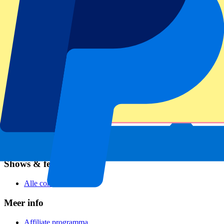
Voetbal
Formule 1
MotoGP
Rugby
Tennis
Voetbalcompetities
Champions League
Premier League
Serie A
La Liga
Ligue 1
Primeira Liga
Eredivisie
Shows & festivals
Alle concerten
Meer info
Affiliate programma