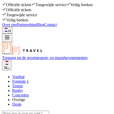
Officiële tickets
Toegewijde service
Veilig boeken
Officiële tickets
Toegewijde service
Veilig boeken
Over ons
Partnerships
Blog
Contact
nl
Toegang tot de grootste
sport- en muziekevenementen
NL
Voetbal
Formule 1
Tennis
Rugby
Concerten
Overige
Deals