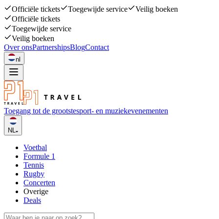
Officiële tickets
Toegewijde service
Veilig boeken
Officiële tickets
Toegewijde service
Veilig boeken
Over ons
Partnerships
Blog
Contact
nl
Toegang tot de grootste
sport- en muziekevenementen
NL
Voetbal
Formule 1
Tennis
Rugby
Concerten
Overige
Deals