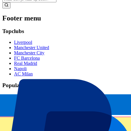
Footer menu
Topclubs
Liverpool
Manchester United
Manchester City
FC Barcelona
Real Madrid
Napoli
AC Milan
Populaire events
GP Spanje
GP Nederland
GP Italië
GP Singapore
Six Nations
Alle sporten