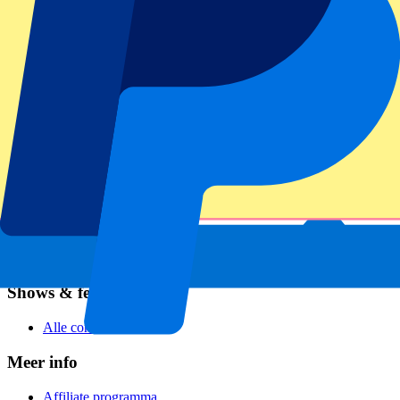
Voetbal
Formule 1
MotoGP
Rugby
Tennis
Voetbalcompetities
Champions League
Premier League
Serie A
La Liga
Ligue 1
Primeira Liga
Eredivisie
Shows & festivals
Alle concerten
Meer info
Affiliate programma