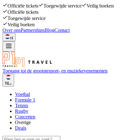
Officiële tickets
Toegewijde service
Veilig boeken
Officiële tickets
Toegewijde service
Veilig boeken
Over ons
Partnerships
Blog
Contact
nl
Toegang tot de grootste
sport- en muziekevenementen
NL
Voetbal
Formule 1
Tennis
Rugby
Concerten
Overige
Deals