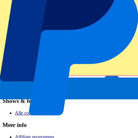
Voetbal
Formule 1
MotoGP
Rugby
Tennis
Voetbalcompetities
Champions League
Premier League
Serie A
La Liga
Ligue 1
Primeira Liga
Eredivisie
Shows & festivals
Alle concerten
Meer info
Affiliate programma