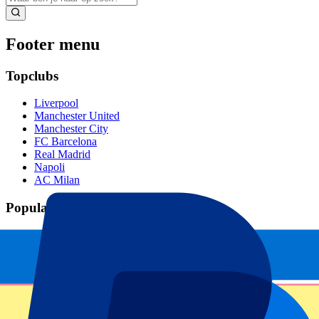
Footer menu
Topclubs
Liverpool
Manchester United
Manchester City
FC Barcelona
Real Madrid
Napoli
AC Milan
Populaire events
GP Spanje
GP Nederland
GP Italië
GP Singapore
Six Nations
Alle sporten