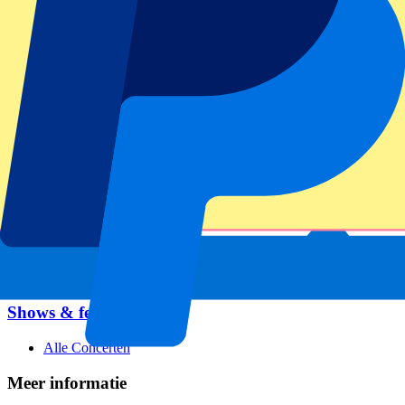
Voetbal
Formule 1
MotoGP
Rugby
Tennis
Voetbal competities
Champions League
Premier League
La Liga
Serie A
Bundesliga
Eredivisie
Jupiler Pro League
Primeira Liga
Shows & festivals
Alle Concerten
Meer informatie