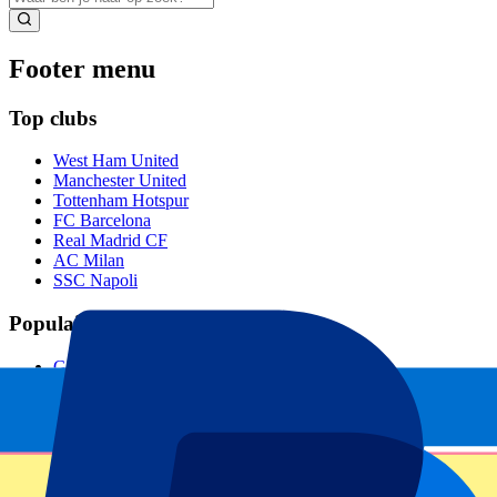
Footer menu
Top clubs
West Ham United
Manchester United
Tottenham Hotspur
FC Barcelona
Real Madrid CF
AC Milan
SSC Napoli
Populaire events
GP Zandvoort
GP Italië
GP Barcelona
GP Singapore
Six Nations
Alle sporten