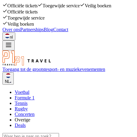
Officiële tickets
Toegewijde service
Veilig boeken
Officiële tickets
Toegewijde service
Veilig boeken
Over ons
Partnerships
Blog
Contact
nl
Toegang tot de grootste
sport- en muziekevenementen
NL
Voetbal
Formule 1
Tennis
Rugby
Concerten
Overige
Deals