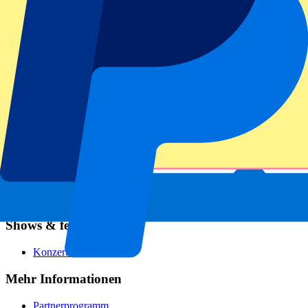
Fußball
Formel 1
MotoGP
Rugby
Tennis
Fußballligen
Champions League
Premier League
Serie A
La Liga
Ligue 1
Primeira Liga
Eredivisie
Shows & festivals
Konzerte
Mehr Informationen
Partnerprogramm