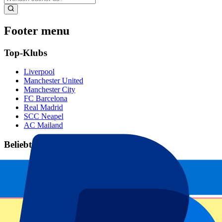
Footer menu
Top-Klubs
Liverpool
Manchester United
Manchester City
FC Barcelona
Real Madrid
SCC Neapel
AC Mailand
Beliebte Events
GP Spanien
GP Niederlande
GP Italien
GP Singapur
Six Nations
Alle Sportarten