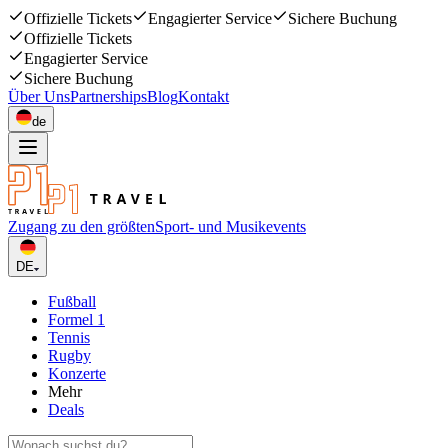
Offizielle Tickets
Engagierter Service
Sichere Buchung
Offizielle Tickets
Engagierter Service
Sichere Buchung
Über Uns
Partnerships
Blog
Kontakt
de
Zugang zu den größten
Sport- und Musikevents
DE
Fußball
Formel 1
Tennis
Rugby
Konzerte
Mehr
Deals