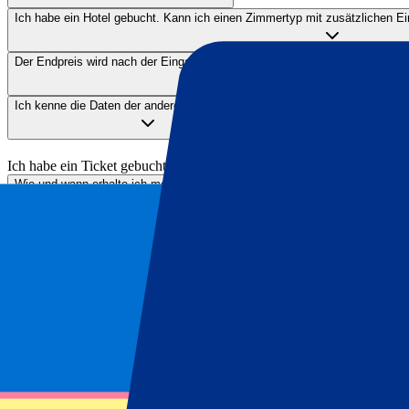
Ich habe ein Hotel gebucht. Kann ich einen Zimmertyp mit zusätzlichen Ei
Der Endpreis wird nach der Eingabe der Daten nicht angezeigt. Wie kann 
Ich kenne die Daten der anderen Teilnehmer nicht.
Ich habe ein Ticket gebucht
Wie und wann erhalte ich meine Tickets?
Kann ich mein Geld zurückbekommen?
Ist mein Ticket auf eine andere Person übertragbar?
Wir sind für Sie da!
Unser Kundenservice hilft Ihnen gerne bei Fragen zu Ihrem Ticket, H