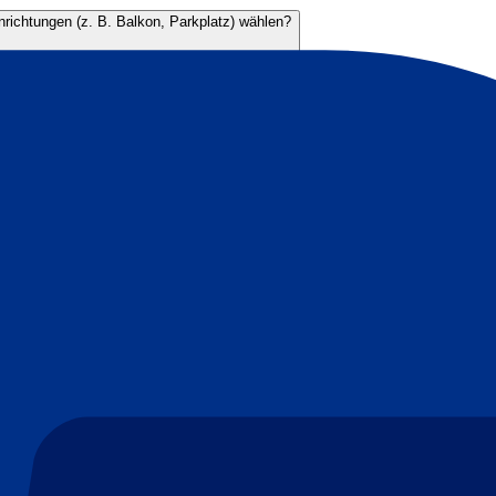
nrichtungen (z. B. Balkon, Parkplatz) wählen?
ich diese sehen?
otel oder Paket. Unsere Notrufnummer erhalten Sie bei Buchung. Hierübe