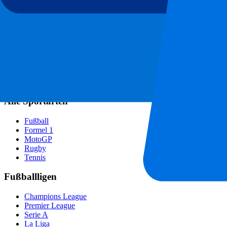
AC Mailand
Beliebte Events
GP Spanien
GP Niederlande
GP Italien
GP Singapur
Six Nations
Alle Sportarten
Fußball
Formel 1
MotoGP
Rugby
Tennis
Fußballligen
Champions League
Premier League
Serie A
La Liga