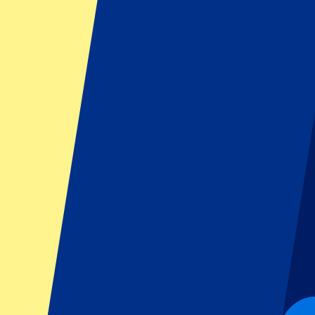
Tel.: +4932221097382
Mo. - Fr.: 09:00-17:00
E-Mail an:
info@p1travel.de
WhatsApp:
Mo. - Fr.: 09:00-17:00
Über uns
Wir streben jeden Tag nach
Champions League Level Tickets
, Eve
Der Klub von P1 Travel besteht aus Teamplayern, die selbst bei gro
wir dafür sorgen, dass Sie Ihr Event sorgenfrei genießen können.
Mehr über P1 Travel