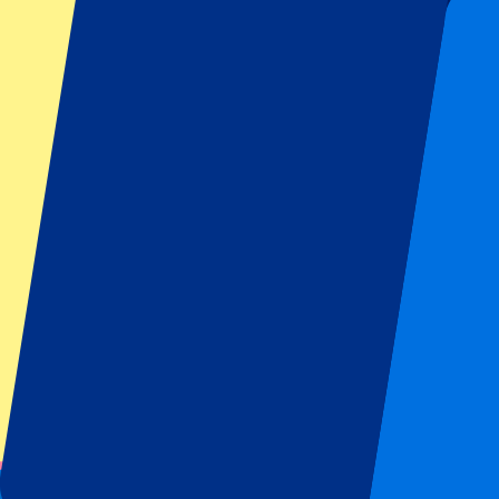
P1
Rooseveltstraat 55,
2321 BL Leiden, Niederlande
Unsere Registrierungsnummer bei der Handelskammer lautet: 706458
Unsere Mehrwertsteuernummer lautet: NL858406317B01
Footer menu
Top-Klubs
Liverpool
Manchester United
Manchester City
FC Barcelona
Real Madrid
SCC Neapel