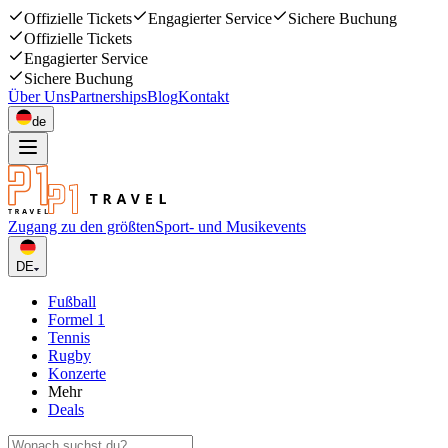
Offizielle Tickets
Engagierter Service
Sichere Buchung
Offizielle Tickets
Engagierter Service
Sichere Buchung
Über Uns
Partnerships
Blog
Kontakt
de
Zugang zu den größten
Sport- und Musikevents
DE
Fußball
Formel 1
Tennis
Rugby
Konzerte
Mehr
Deals