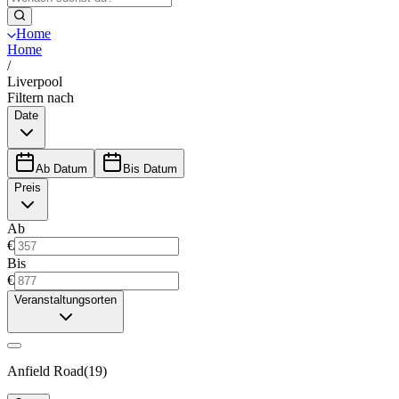
Home
Home
/
Liverpool
Filtern nach
Date
Ab Datum
Bis Datum
Preis
Ab
€
Bis
€
Veranstaltungsorten
Anfield Road
(
19
)