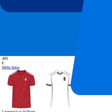
Liverpool vs Fulham
12 September 2026, 15:00
Mehr Details
Weniger Details
Ab
480
€
Mehr Infos
Liverpool vs Fulham