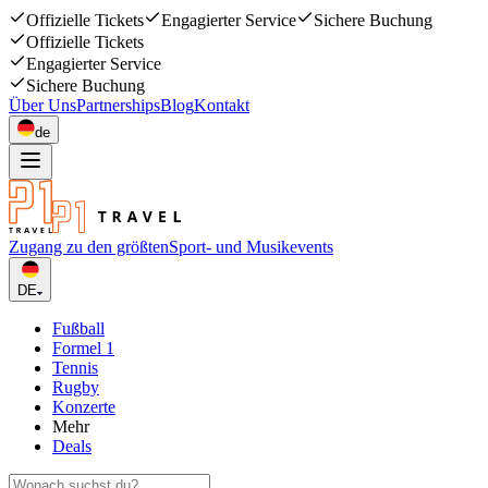
Offizielle Tickets
Engagierter Service
Sichere Buchung
Offizielle Tickets
Engagierter Service
Sichere Buchung
Über Uns
Partnerships
Blog
Kontakt
de
Zugang zu den größten
Sport- und Musikevents
DE
Fußball
Formel 1
Tennis
Rugby
Konzerte
Mehr
Deals