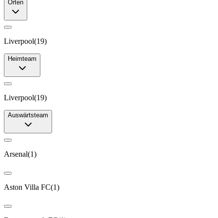
Orten
Liverpool
(
19
)
Heimteam
Liverpool
(
19
)
Auswärtsteam
Arsenal
(
1
)
Aston Villa FC
(
1
)