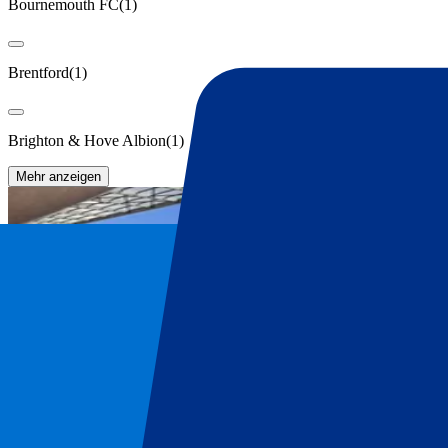
Bournemouth FC
(
1
)
Brentford
(
1
)
Brighton & Hove Albion
(
1
)
Mehr anzeigen
Liverpool