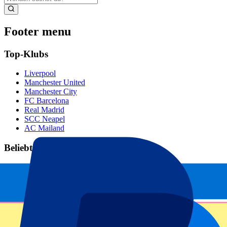
Footer menu
Top-Klubs
Liverpool
Manchester United
Manchester City
FC Barcelona
Real Madrid
SCC Neapel
AC Mailand
Beliebte Events
GP Spanien
GP Niederlande
GP Italien
GP Singapur
Six Nations
Alle Sportarten