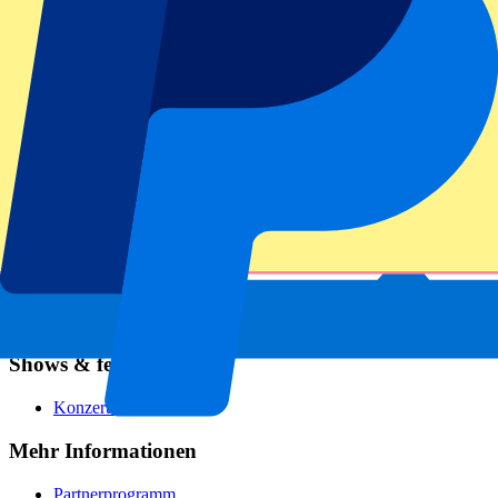
Fußball
Formel 1
MotoGP
Rugby
Tennis
Fußballligen
Champions League
Premier League
Serie A
La Liga
Ligue 1
Primeira Liga
Eredivisie
Shows & festivals
Konzerte
Mehr Informationen
Partnerprogramm