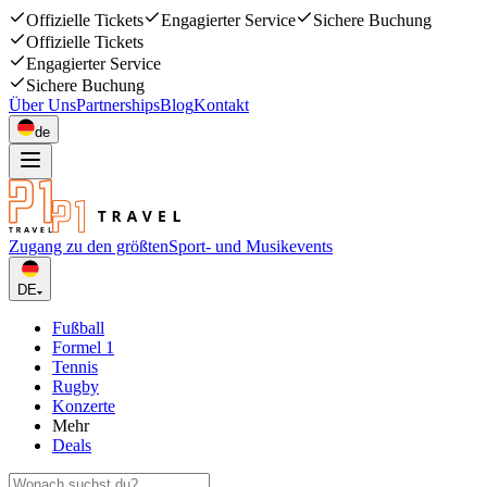
Offizielle Tickets
Engagierter Service
Sichere Buchung
Offizielle Tickets
Engagierter Service
Sichere Buchung
Über Uns
Partnerships
Blog
Kontakt
de
Zugang zu den größten
Sport- und Musikevents
DE
Fußball
Formel 1
Tennis
Rugby
Konzerte
Mehr
Deals