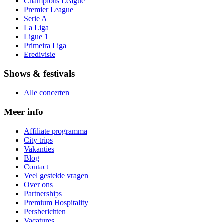
Champions League
Premier League
Serie A
La Liga
Ligue 1
Primeira Liga
Eredivisie
Shows & festivals
Alle concerten
Meer info
Affiliate programma
City trips
Vakanties
Blog
Contact
Veel gestelde vragen
Over ons
Partnerships
Premium Hospitality
Persberichten
Vacatures