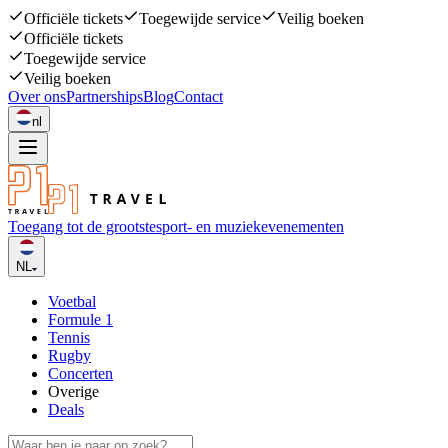
Officiële tickets
Toegewijde service
Veilig boeken
Officiële tickets
Toegewijde service
Veilig boeken
Over ons
Partnerships
Blog
Contact
nl
Toegang tot de grootste
sport- en muziekevenementen
NL
Voetbal
Formule 1
Tennis
Rugby
Concerten
Overige
Deals