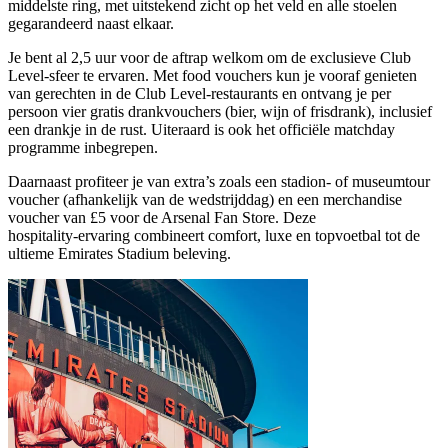
middelste ring, met uitstekend zicht op het veld en alle stoelen
gegarandeerd naast elkaar.
Je bent al 2,5 uur voor de aftrap welkom om de exclusieve Club
Level‑sfeer te ervaren. Met food vouchers kun je vooraf genieten
van gerechten in de Club Level‑restaurants en ontvang je per
persoon vier gratis drankvouchers (bier, wijn of frisdrank), inclusief
een drankje in de rust. Uiteraard is ook het officiële matchday
programme inbegrepen.
Daarnaast profiteer je van extra’s zoals een stadion‑ of museumtour
voucher (afhankelijk van de wedstrijddag) en een merchandise
voucher van £5 voor de Arsenal Fan Store. Deze
hospitality‑ervaring combineert comfort, luxe en topvoetbal tot de
ultieme Emirates Stadium beleving.