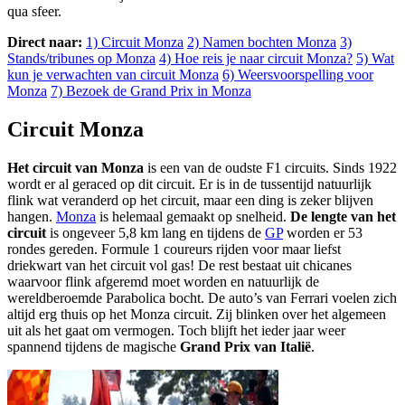
qua sfeer.
Direct naar:
1) Circuit Monza
2) Namen bochten Monza
3)
Stands/tribunes op Monza
4) Hoe reis je naar circuit Monza?
5) Wat
kun je verwachten van circuit Monza
6) Weersvoorspelling voor
Monza
7) Bezoek de Grand Prix in Monza
Circuit Monza
Het circuit van Monza
is een van de oudste F1 circuits. Sinds 1922
wordt er al geraced op dit circuit. Er is in de tussentijd natuurlijk
flink wat veranderd op het circuit, maar een ding is zeker blijven
hangen.
Monza
is helemaal gemaakt op snelheid.
De lengte van het
circuit
is ongeveer 5,8 km lang en tijdens de
GP
worden er 53
rondes gereden. Formule 1 coureurs rijden voor maar liefst
driekwart van het circuit vol gas! De rest bestaat uit chicanes
waarvoor flink afgeremd moet worden en natuurlijk de
wereldberoemde Parabolica bocht. De auto’s van Ferrari voelen zich
altijd erg thuis op het Monza circuit. Zij blinken over het algemeen
uit als het gaat om vermogen. Toch blijft het ieder jaar weer
spannend tijdens de magische
Grand Prix van Italië
.