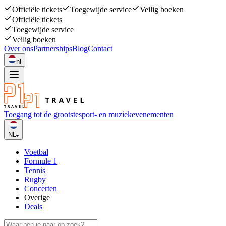
Officiële tickets
Toegewijde service
Veilig boeken
Officiële tickets
Toegewijde service
Veilig boeken
Over ons
Partnerships
Blog
Contact
nl
Toegang tot de grootste
sport- en muziekevenementen
NL
Voetbal
Formule 1
Tennis
Rugby
Concerten
Overige
Deals