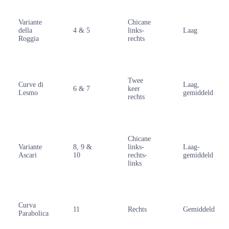
Variante
Chicane
della
4 & 5
links-
Laag
Roggia
rechts
Twee
Curve di
Laag,
6 & 7
keer
Lesmo
gemiddeld
rechts
Chicane
Variante
8, 9 &
links-
Laag-
Ascari
10
rechts-
gemiddeld
links
Curva
11
Rechts
Gemiddeld
Parabolica