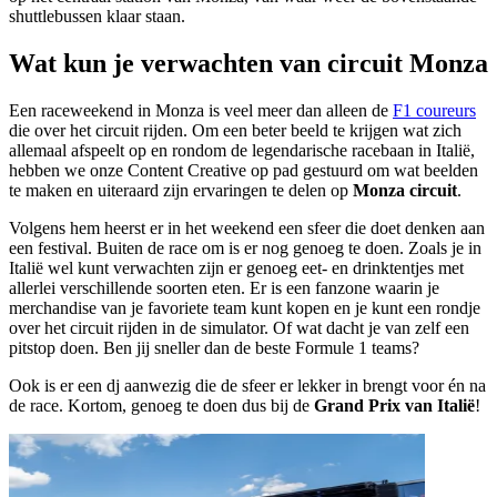
shuttlebussen klaar staan.
Wat kun je verwachten van circuit Monza
Een raceweekend in Monza is veel meer dan alleen de
F1 coureurs
die over het circuit rijden. Om een beter beeld te krijgen wat zich
allemaal afspeelt op en rondom de legendarische racebaan in Italië,
hebben we onze Content Creative op pad gestuurd om wat beelden
te maken en uiteraard zijn ervaringen te delen op
Monza circuit
.
Volgens hem heerst er in het weekend een sfeer die doet denken aan
een festival. Buiten de race om is er nog genoeg te doen. Zoals je in
Italië wel kunt verwachten zijn er genoeg eet- en drinktentjes met
allerlei verschillende soorten eten. Er is een fanzone waarin je
merchandise van je favoriete team kunt kopen en je kunt een rondje
over het circuit rijden in de simulator. Of wat dacht je van zelf een
pitstop doen. Ben jij sneller dan de beste Formule 1 teams?
Ook is er een dj aanwezig die de sfeer er lekker in brengt voor én na
de race. Kortom, genoeg te doen dus bij de
Grand Prix van Italië
!