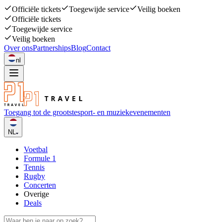
Officiële tickets
Toegewijde service
Veilig boeken
Officiële tickets
Toegewijde service
Veilig boeken
Over ons
Partnerships
Blog
Contact
nl
Toegang tot de grootste
sport- en muziekevenementen
NL
Voetbal
Formule 1
Tennis
Rugby
Concerten
Overige
Deals