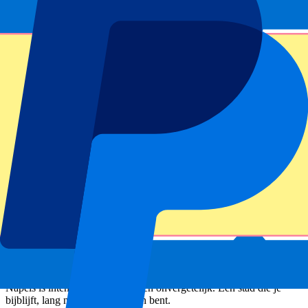
Voel de passie van Napels
Napels is rauw, authentiek en vol karakter. Bekend om zijn diepe
voetbalcultuur, indrukwekkende omgeving en rijke tradities biedt de
stad een krachtige en emotionele reiservaring. Maar Napels is meer
dan alleen wedstrijddagen. Ontdek wat de stad écht bijzonder
maakt:
Historische straten
Verken het levendige historische centrum, een UNESCO-
werelderfgoed vol smalle straatjes en dagelijks stadsleven.
Cultuur en traditie
Van wereldberoemde pizza tot eeuwenoude rituelen: Napels leeft
zijn tradities met intensiteit en trots.
Kust en natuur
Geniet van uitzichten op de
Vesuvius
, wandel langs de boulevard of
plan een uitstapje naar
Pompeï
of de
Amalfikust
.
Napels is intens, gepassioneerd en onvergetelijk. Een stad die je
bijblijft, lang nadat je vertrokken bent.