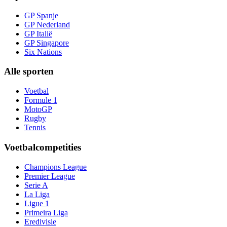
GP Spanje
GP Nederland
GP Italië
GP Singapore
Six Nations
Alle sporten
Voetbal
Formule 1
MotoGP
Rugby
Tennis
Voetbalcompetities
Champions League
Premier League
Serie A
La Liga
Ligue 1
Primeira Liga
Eredivisie