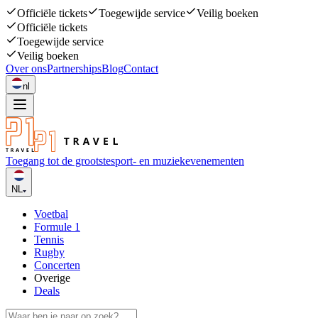
Officiële tickets
Toegewijde service
Veilig boeken
Officiële tickets
Toegewijde service
Veilig boeken
Over ons
Partnerships
Blog
Contact
nl
Toegang tot de grootste
sport- en muziekevenementen
NL
Voetbal
Formule 1
Tennis
Rugby
Concerten
Overige
Deals