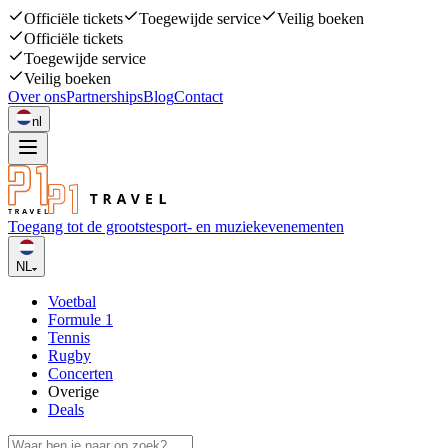
Officiële tickets
Toegewijde service
Veilig boeken
Officiële tickets
Toegewijde service
Veilig boeken
Over ons
Partnerships
Blog
Contact
nl
Toegang tot de grootste
sport- en muziekevenementen
NL
Voetbal
Formule 1
Tennis
Rugby
Concerten
Overige
Deals