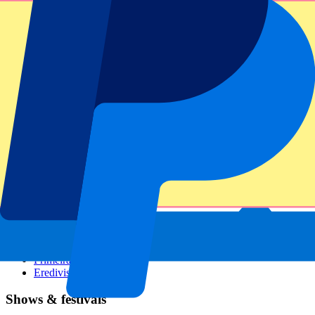
GP Italië
GP Singapore
Six Nations
Alle sporten
Voetbal
Formule 1
MotoGP
Rugby
Tennis
Voetbalcompetities
Champions League
Premier League
Serie A
La Liga
Ligue 1
Primeira Liga
Eredivisie
Shows & festivals