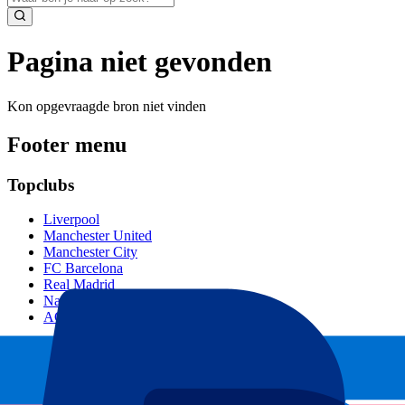
Pagina niet gevonden
Kon opgevraagde bron niet vinden
Footer menu
Topclubs
Liverpool
Manchester United
Manchester City
FC Barcelona
Real Madrid
Napoli
AC Milan
Populaire events
GP Spanje
GP Nederland