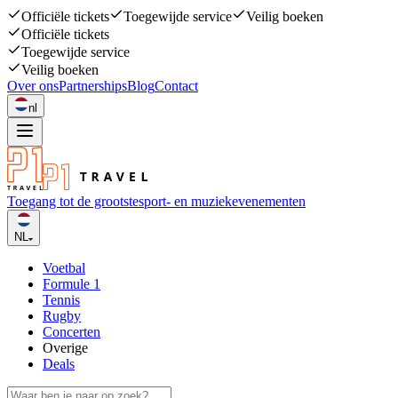
Officiële tickets
Toegewijde service
Veilig boeken
Officiële tickets
Toegewijde service
Veilig boeken
Over ons
Partnerships
Blog
Contact
nl
Toegang tot de grootste
sport- en muziekevenementen
NL
Voetbal
Formule 1
Tennis
Rugby
Concerten
Overige
Deals