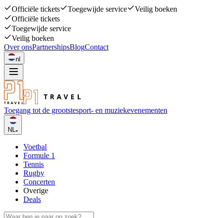
Officiële tickets
Toegewijde service
Veilig boeken
Officiële tickets
Toegewijde service
Veilig boeken
Over ons
Partnerships
Blog
Contact
nl
Toegang tot de grootste
sport- en muziekevenementen
NL
Voetbal
Formule 1
Tennis
Rugby
Concerten
Overige
Deals