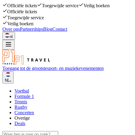
Officiële tickets
Toegewijde service
Veilig boeken
Officiële tickets
Toegewijde service
Veilig boeken
Over ons
Partnerships
Blog
Contact
nl
Toegang tot de grootste
sport- en muziekevenementen
NL
Voetbal
Formule 1
Tennis
Rugby
Concerten
Overige
Deals