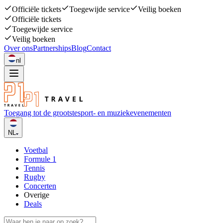
Officiële tickets
Toegewijde service
Veilig boeken
Officiële tickets
Toegewijde service
Veilig boeken
Over ons
Partnerships
Blog
Contact
nl
Toegang tot de grootste
sport- en muziekevenementen
NL
Voetbal
Formule 1
Tennis
Rugby
Concerten
Overige
Deals