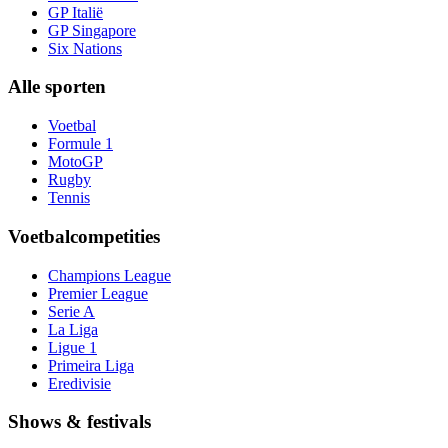
GP Italië
GP Singapore
Six Nations
Alle sporten
Voetbal
Formule 1
MotoGP
Rugby
Tennis
Voetbalcompetities
Champions League
Premier League
Serie A
La Liga
Ligue 1
Primeira Liga
Eredivisie
Shows & festivals