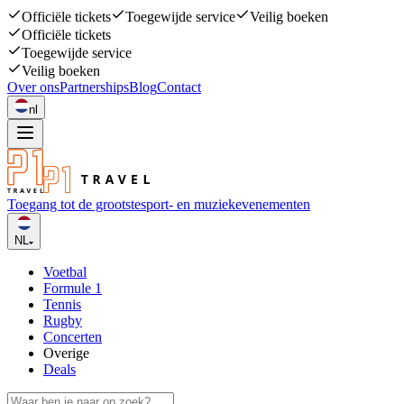
Officiële tickets
Toegewijde service
Veilig boeken
Officiële tickets
Toegewijde service
Veilig boeken
Over ons
Partnerships
Blog
Contact
nl
Toegang tot de grootste
sport- en muziekevenementen
NL
Voetbal
Formule 1
Tennis
Rugby
Concerten
Overige
Deals