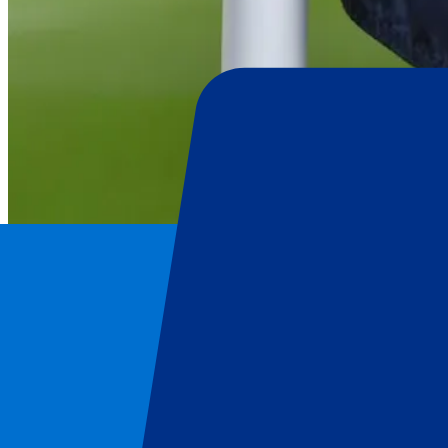
Millwall FC
Home
/
Voetbal
/
Millwall FC
/
Millwall FC vs Leicester City
Millwall FC