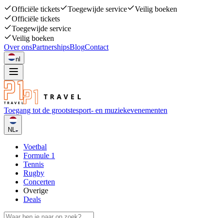
Officiële tickets
Toegewijde service
Veilig boeken
Officiële tickets
Toegewijde service
Veilig boeken
Over ons
Partnerships
Blog
Contact
nl
Toegang tot de grootste
sport- en muziekevenementen
NL
Voetbal
Formule 1
Tennis
Rugby
Concerten
Overige
Deals