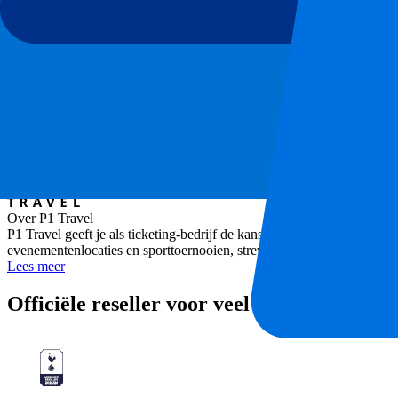
Championship 2025-2026
Wedstrijd
Millwall FC vs Leicester City
Stadion
The Den
Locatie
London, Verenigd Koninkrijk
Over P1 Travel
P1 Travel geeft je als ticketing-bedrijf de kans om overal ter wereld
evenementenlocaties en sporttoernooien, streven we naar de beste liv
Lees meer
Officiële reseller voor veel clubs en toerno