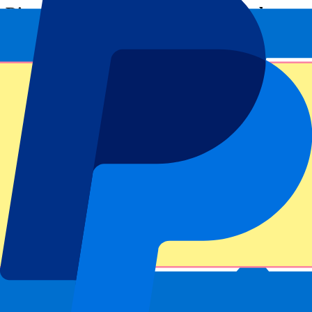
Dit evenement heeft al plaatsgevonden
Houd mij op de hoogte van alle updates, deals en meer!
Submit
Je informatie wordt in overeenstemming met ons
Privacy Policy
gebruikt.
Bedankt voor het invullen!
Eventinformatie