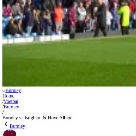
Burnley
Home
/
Voetbal
/
Burnley
/
Burnley vs Brighton & Hove Albion
Burnley