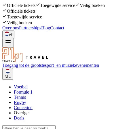
Officiële tickets
Toegewijde service
Veilig boeken
Officiële tickets
Toegewijde service
Veilig boeken
Over ons
Partnerships
Blog
Contact
nl
Toegang tot de grootste
sport- en muziekevenementen
NL
Voetbal
Formule 1
Tennis
Rugby
Concerten
Overige
Deals