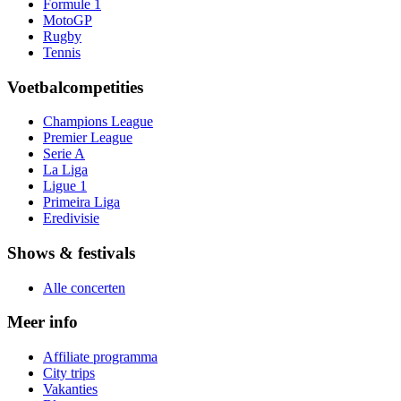
Formule 1
MotoGP
Rugby
Tennis
Voetbalcompetities
Champions League
Premier League
Serie A
La Liga
Ligue 1
Primeira Liga
Eredivisie
Shows & festivals
Alle concerten
Meer info
Affiliate programma
City trips
Vakanties