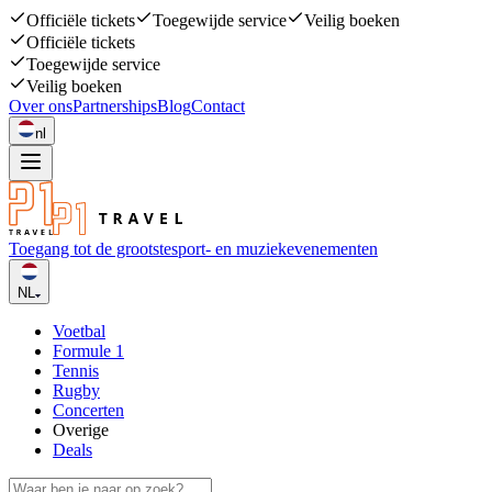
Officiële tickets
Toegewijde service
Veilig boeken
Officiële tickets
Toegewijde service
Veilig boeken
Over ons
Partnerships
Blog
Contact
nl
Toegang tot de grootste
sport- en muziekevenementen
NL
Voetbal
Formule 1
Tennis
Rugby
Concerten
Overige
Deals