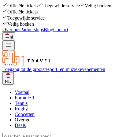
Officiële tickets
Toegewijde service
Veilig boeken
Officiële tickets
Toegewijde service
Veilig boeken
Over ons
Partnerships
Blog
Contact
nl
Toegang tot de grootste
sport- en muziekevenementen
NL
Voetbal
Formule 1
Tennis
Rugby
Concerten
Overige
Deals