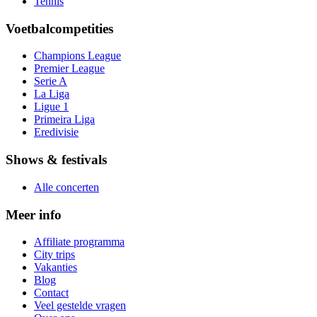
Tennis
Voetbalcompetities
Champions League
Premier League
Serie A
La Liga
Ligue 1
Primeira Liga
Eredivisie
Shows & festivals
Alle concerten
Meer info
Affiliate programma
City trips
Vakanties
Blog
Contact
Veel gestelde vragen