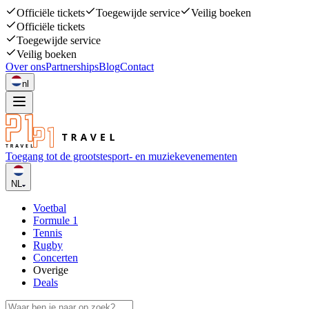
Officiële tickets
Toegewijde service
Veilig boeken
Officiële tickets
Toegewijde service
Veilig boeken
Over ons
Partnerships
Blog
Contact
nl
Toegang tot de grootste
sport- en muziekevenementen
NL
Voetbal
Formule 1
Tennis
Rugby
Concerten
Overige
Deals