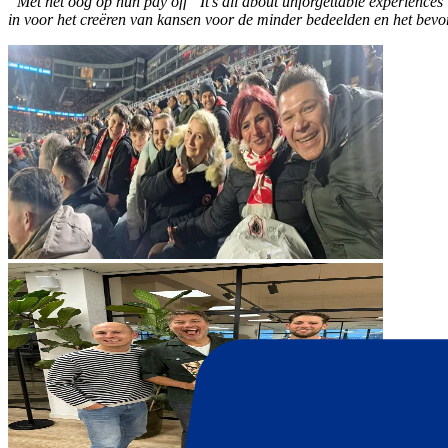
“Met het oog op hun pay off “It’s all about unforgettable experience
in voor het creëren van kansen voor de minder bedeelden en het bevo