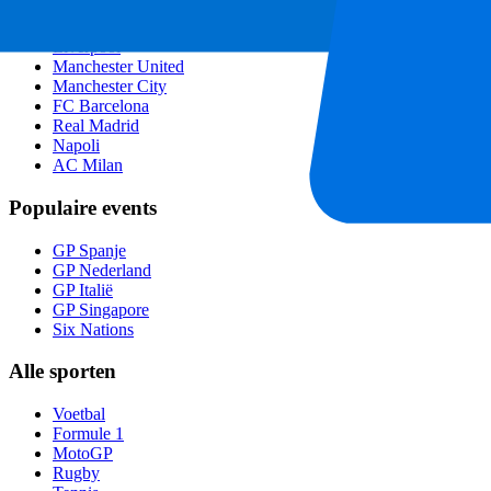
Topclubs
Liverpool
Manchester United
Manchester City
FC Barcelona
Real Madrid
Napoli
AC Milan
Populaire events
GP Spanje
GP Nederland
GP Italië
GP Singapore
Six Nations
Alle sporten
Voetbal
Formule 1
MotoGP
Rugby