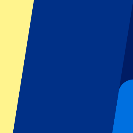
Social Goodwill Days bij P1 Travel
Bij P1 Travel staat het creëren van onvergetelijke ervaringen centraal