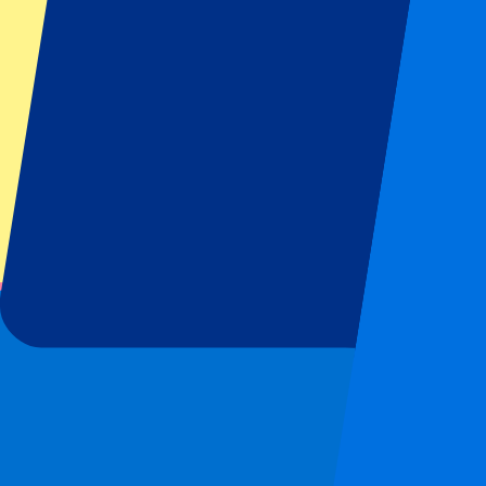
ondersteunen van lokale gemeenschappen, het beschermen van het mili
essentieel onderdeel van onze missie om onvergetelijke ervaringen te 
Join the club
Ben jij net zo fanatiek als wij? Wil je deel uitmaken van een gezell
vacatures. En wie weet, join jij binnenkort de club!
Footer menu