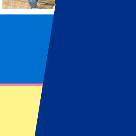
Sander de Kramer en de school in Sierra 
Bij P1 Travel geloven we sterk in het creëren van kansen en het be
een school te ontwikkelen in Sierra Leone. Deze school was niet zom
sport.
Het ondersteunen van dit project was voor ons veel meer dan alleen 
hun potentieel te bereiken en een betere toekomst voor henzelf en hu
onvergetelijke ervaringen bieden die hun leven blijvend zullen verand
De jaarlijkse deelname aan de Leidse Mar
De Leidse Marathon is voor ons meer dan alleen een hardloopevenemen
Voor het jaar 2024 hebben we besloten om het goede doel
Make-A-W
graag ons steentje bij aan deze organisatie, in de hoop dat al hun we