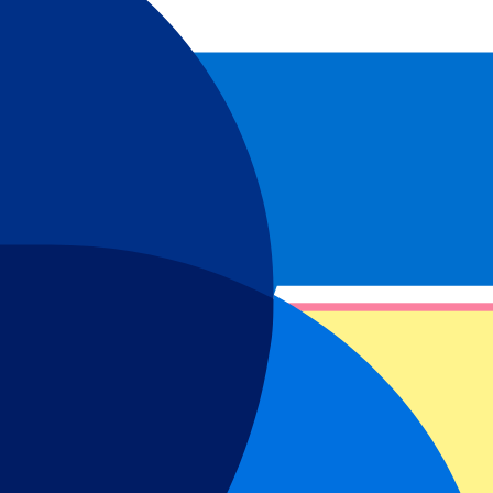
loten om
Sander de Kramer
te ondersteunen in zijn nobele streven om
om zich te ontwikkelen, zowel op het gebied van educatie als in
mst van de gemeenschap, een manier om mensen de middelen te geven om
ch nog steeds. Door het project te ondersteunen, kunnen we hen
ortieve uitdaging en ons in te zetten voor een goed doel naar keuze.
ijgt om een onvergetelijke ervaring te beleven. Daarom dragen we