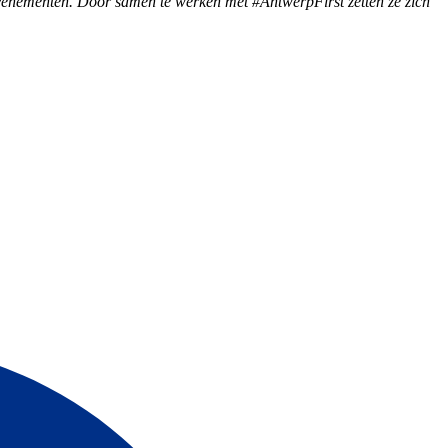
e evenementen. Door samen te werken met #AntwerpFirst zetten ze zich