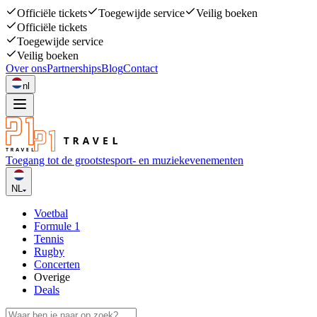
Officiële tickets
Toegewijde service
Veilig boeken
Officiële tickets
Toegewijde service
Veilig boeken
Over ons
Partnerships
Blog
Contact
nl
Toegang tot de grootste
sport- en muziekevenementen
NL
Voetbal
Formule 1
Tennis
Rugby
Concerten
Overige
Deals