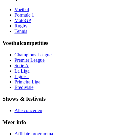
Voetbal
Formule 1
MotoGP
Rugby
Tennis
Voetbalcompetities
Champions League
Premier League
Serie A
La Liga
Ligue 1
Primeira Liga
Eredivisie
Shows & festivals
Alle concerten
Meer info
Affiliate programma