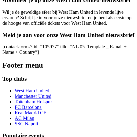
Abonneer je op onze West Ham United-nieuwsbrief
Wil je de geweldige sfeer bij West Ham United in levende lijve
ervaren? Schrijf je in voor onze nieuwsbrief en je bent als eerste op
de hoogte van officiële tickets voor West Ham United.
Meld je aan voor onze West Ham United nieuwsbrief
[contact-form-7 id=”105977″ title=”NL 05. Template _ E-mail +
Name + Country”]
Footer menu
Top clubs
West Ham United
Manchester United
Tottenham Hotspur
FC Barcelona
Real Madrid CF
AC Milan
SSC Napoli
Populaire events