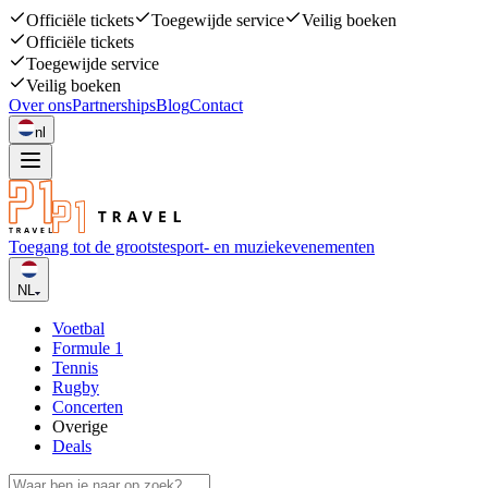
Officiële tickets
Toegewijde service
Veilig boeken
Officiële tickets
Toegewijde service
Veilig boeken
Over ons
Partnerships
Blog
Contact
nl
Toegang tot de grootste
sport- en muziekevenementen
NL
Voetbal
Formule 1
Tennis
Rugby
Concerten
Overige
Deals