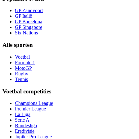
GP Zandvoort
GP Italië
GP Barcelona
GP Singapore
Six Nations
Alle sporten
Voetbal
Formule 1
MotoGP
Rugby
Tennis
Voetbal competities
Champions League
Premier League
La Liga
Serie A
Bundesliga
Eredivisie
Jupiler Pro League