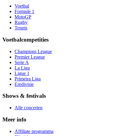
Voetbal
Formule 1
MotoGP
Rugby
Tennis
Voetbalcompetities
Champions League
Premier League
Serie A
La Liga
Ligue 1
Primeira Liga
Eredivisie
Shows & festivals
Alle concerten
Meer info
Affiliate programma