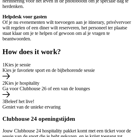
herinnering voor het leven in de photobooth om je speciale dag te
herdenken.
Helpdesk voor gasten
Of je nu evenementen wilt toevoegen aan je itinerary, privévervoer
wilt regelen of een diner wilt reserveren, het personeel ter plaatse
staat klaar om je te helpen of gewoon om al je vragen te
beantwoorden.
How does it work?
1
Kies je sessie
Kies je favoriete sport en de bijbehorende sessie
2
Kies je hospitality
Ga voor Clubhouse 26 of een van de lounges
3
Beleef het live!
Geniet van de unieke ervaring
Clubhouse 24 openingstijden
Jouw Clubhouse 24 hospitality pakket komt met een ticket voor de
sessie van de sport die je hebt gekozen, en je krijgt toegang tot