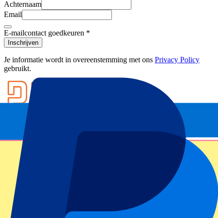
Achternaam
Email
E-mailcontact goedkeuren
*
Inschrijven
Je informatie wordt in overeenstemming met ons
Privacy Policy
gebruikt.
Footer menu
Topclubs
Liverpool
Manchester United
Manchester City
FC Barcelona
Real Madrid