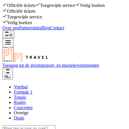
Officiële tickets
Toegewijde service
Veilig boeken
Officiële tickets
Toegewijde service
Veilig boeken
Over ons
Partnerships
Blog
Contact
nl
Toegang tot de grootste
sport- en muziekevenementen
NL
Voetbal
Formule 1
Tennis
Rugby
Concerten
Overige
Deals