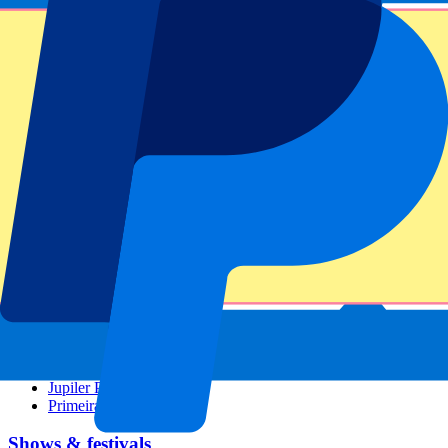
GP Barcelona
GP Singapore
Six Nations
Alle sporten
Voetbal
Formule 1
MotoGP
Rugby
Tennis
Voetbal competities
Champions League
Premier League
La Liga
Serie A
Bundesliga
Eredivisie
Jupiler Pro League
Primeira Liga
Shows & festivals