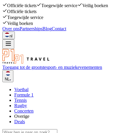
Officiële tickets
Toegewijde service
Veilig boeken
Officiële tickets
Toegewijde service
Veilig boeken
Over ons
Partnerships
Blog
Contact
nl
Toegang tot de grootste
sport- en muziekevenementen
NL
Voetbal
Formule 1
Tennis
Rugby
Concerten
Overige
Deals