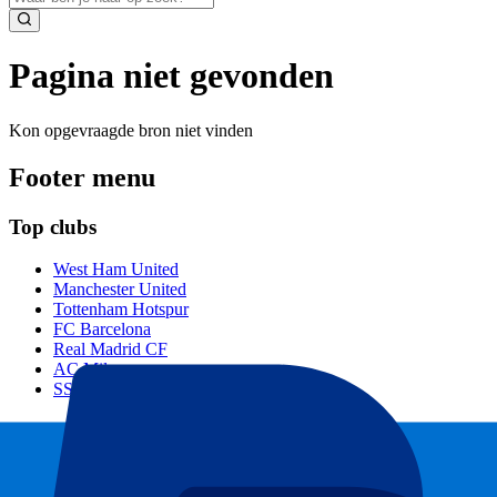
Pagina niet gevonden
Kon opgevraagde bron niet vinden
Footer menu
Top clubs
West Ham United
Manchester United
Tottenham Hotspur
FC Barcelona
Real Madrid CF
AC Milan
SSC Napoli
Populaire events
GP Zandvoort
GP Italië