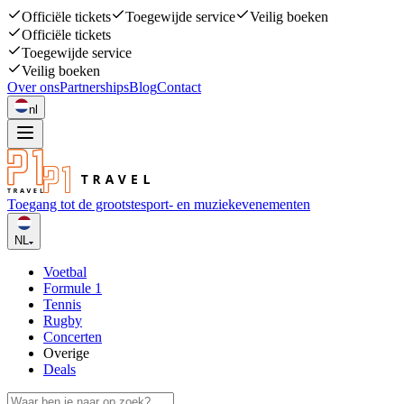
Officiële tickets
Toegewijde service
Veilig boeken
Officiële tickets
Toegewijde service
Veilig boeken
Over ons
Partnerships
Blog
Contact
nl
Toegang tot de grootste
sport- en muziekevenementen
NL
Voetbal
Formule 1
Tennis
Rugby
Concerten
Overige
Deals