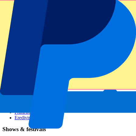
GP Italië
GP Singapore
Six Nations
Alle sporten
Voetbal
Formule 1
MotoGP
Rugby
Tennis
Voetbalcompetities
Champions League
Premier League
Serie A
La Liga
Ligue 1
Primeira Liga
Eredivisie
Shows & festivals