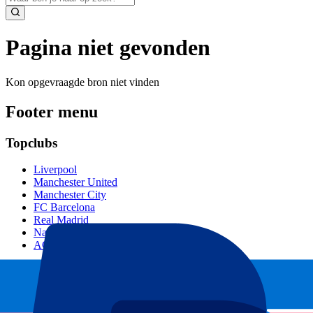
Pagina niet gevonden
Kon opgevraagde bron niet vinden
Footer menu
Topclubs
Liverpool
Manchester United
Manchester City
FC Barcelona
Real Madrid
Napoli
AC Milan
Populaire events
GP Spanje
GP Nederland