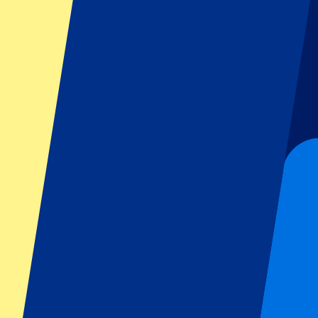
Anthony Joshua vs Tyson Fury (DATE AND VENUE TO BE CO
21 november 2026, 18:00
Boksen | Wembley Boxing
London, Verenigd Koninkrijk
Wembley
Tickets binnenkort beschikbaar...
Aanmelden voor ticket updates?
Schrijf je nu in!
1 van 1 evenement gezien
Footer menu
Topclubs
Liverpool
Manchester United
Manchester City
FC Barcelona
Real Madrid
Napoli