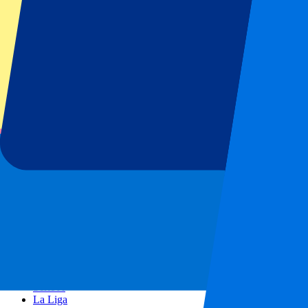
AC Milan
Populaire events
GP Spanje
GP Nederland
GP Italië
GP Singapore
Six Nations
Alle sporten
Voetbal
Formule 1
MotoGP
Rugby
Tennis
Voetbalcompetities
Champions League
Premier League
Serie A
La Liga