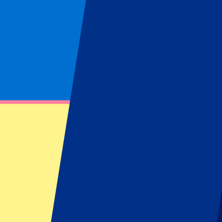
Plaatsen
London
(
1
)
Anthony Joshua vs Tyson Fury
Datum en locatie worden nog aangekondig
Twee zwaargewichten die elkaar treffen in een van de grootste gevechte
Filters
1 evenementen
Sorteren
Sorteren
Anthony Joshua vs Tyson Fury (DATE AND VENUE TO BE CO
21 november 2026, 18:00
Meer Details
Minder Details
Tickets binnenkort beschikbaar...
Pre-register