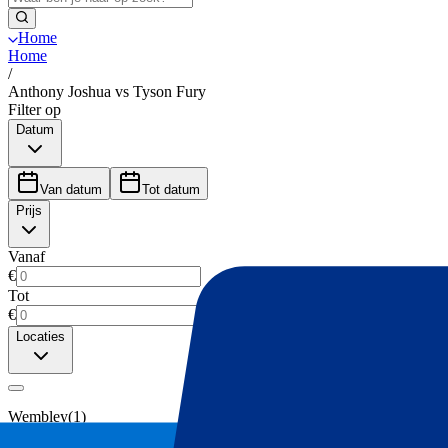
Home
Home
/
Anthony Joshua vs Tyson Fury
Filter op
Datum
Van datum
Tot datum
Prijs
Vanaf
€
Tot
€
Locaties
Wembley
(
1
)