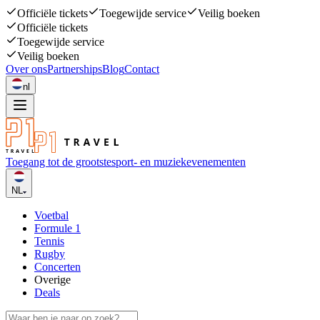
Officiële tickets
Toegewijde service
Veilig boeken
Officiële tickets
Toegewijde service
Veilig boeken
Over ons
Partnerships
Blog
Contact
nl
Toegang tot de grootste
sport- en muziekevenementen
NL
Voetbal
Formule 1
Tennis
Rugby
Concerten
Overige
Deals