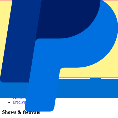
GP Italië
GP Singapore
Six Nations
Alle sporten
Voetbal
Formule 1
MotoGP
Rugby
Tennis
Voetbalcompetities
Champions League
Premier League
Serie A
La Liga
Ligue 1
Primeira Liga
Eredivisie
Shows & festivals