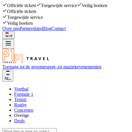
Officiële tickets
Toegewijde service
Veilig boeken
Officiële tickets
Toegewijde service
Veilig boeken
Over ons
Partnerships
Blog
Contact
nl
Toegang tot de grootste
sport- en muziekevenementen
NL
Voetbal
Formule 1
Tennis
Rugby
Concerten
Overige
Deals