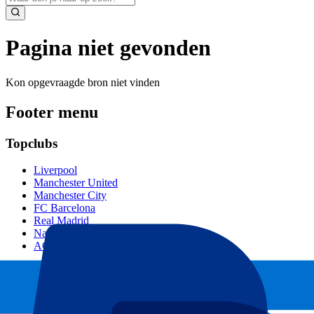
Pagina niet gevonden
Kon opgevraagde bron niet vinden
Footer menu
Topclubs
Liverpool
Manchester United
Manchester City
FC Barcelona
Real Madrid
Napoli
AC Milan
Populaire events
GP Spanje
GP Nederland