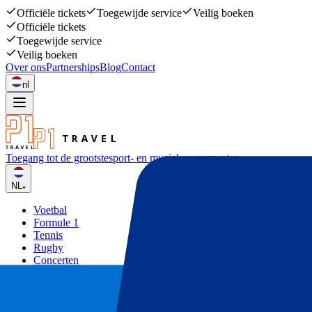
Officiële tickets
Toegewijde service
Veilig boeken
Officiële tickets
Toegewijde service
Veilig boeken
Over ons
Partnerships
Blog
Contact
nl
Toegang tot de grootste
sport- en muziekevenementen
NL
Voetbal
Formule 1
Tennis
Rugby
Concerten
Overige
Deals