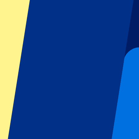
GP Barcelona
GP Singapore
Six Nations
Alle sporten
Voetbal
Formule 1
MotoGP
Rugby
Tennis
Voetbal competities
Champions League
Premier League
La Liga
Serie A
Bundesliga
Eredivisie
Jupiler Pro League
Primeira Liga
Shows & festivals