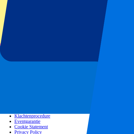
Alle Concerten
Meer informatie
Affiliate programma
Citytrips
Vakantie inspiratie
Blog
Contact
Veelgestelde vragen
Over ons
Partnerships
Premium Hospitality
Vacatures
Pers
Ons beleid
Algemene voorwaarden
Klachtenprocedure
Eventgarantie
Cookie Statement
Privacy Policy