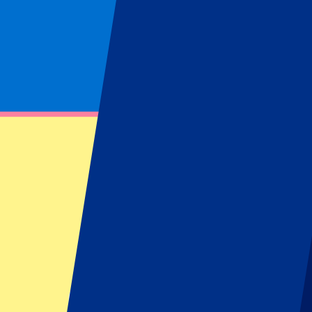
Pagina niet gevonden
Kon opgevraagde bron niet vinden
Footer menu
Top clubs
West Ham United
Manchester United
Tottenham Hotspur
FC Barcelona
Real Madrid CF
AC Milan
SSC Napoli
Populaire events
GP Zandvoort
GP Italië